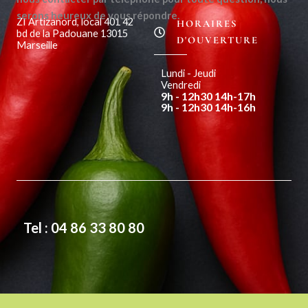
serons heureux de vous répondre.
ZI Artizanord, local 401 42
HORAIRES
bd de la Padouane 13015
D'OUVERTURE
Marseille
Lundi - Jeudi
Vendredi
9h - 12h30 14h-17h
9h - 12h30 14h-16h
Tel : 04 86 33 80 80